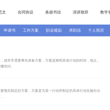
范文
合同协议
条据书信
演讲致辞
教学
申请书
工作方案
职业规划
求职信
个人简历
实习报告
述职报告
展，就常常需要事先准备方案，方案是阐明具体行动的时间，地点，
些问...
需要预先制定好方案，方案是为某一行动所制定的具体行动实施办法
..