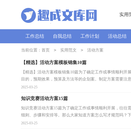
实用
工作总结
自我总结
工作计划
活动总结
讲话稿
广播稿
>
通讯稿
>
口号
导游词
当前位置：
首页
实用范文
活动方案
【精选】活动方案模板锦集10篇
【精选】活动方案模板锦集10篇为了确定工作或事情顺利开
目的，预期效果，预算及方法等的企划案。制定方案需要注意哪
2025-03-25
知识竞赛活动方案15篇
知识竞赛活动方案15篇为了确定工作或事情顺利开展，往往
细则、步骤和安排等。那么大家知道方案怎么写才规范吗？下.
2025-03-25