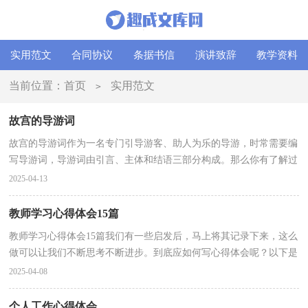
实用范文
合同协议
条据书信
演讲致辞
教学资料
当前位置：
首页
实用范文
>
故宫的导游词
故宫的导游词作为一名专门引导游客、助人为乐的导游，时常需要编
写导游词，导游词由引言、主体和结语三部分构成。那么你有了解过
导游词吗？以下是小编帮大家整理的故宫的导游词，欢...
2025-04-13
教师学习心得体会15篇
教师学习心得体会15篇我们有一些启发后，马上将其记录下来，这么
做可以让我们不断思考不断进步。到底应如何写心得体会呢？以下是
小编收集整理的教师学习心得体会，欢迎阅读，希望大家...
2025-04-08
个人工作心得体会