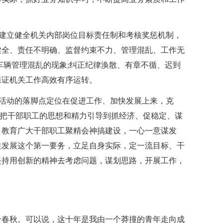
要建立健全机关内部岗位目标责任制和考核奖惩机制，
健全、责任不明确、监督约束不力、管理混乱、工作无
车辆管理混乱的现象;纠正纪律涣散、有章不循、迟到
保证机关工作高效有序运转。
顿活动的落脚点定位在促进工作、加快发展上来，克
喝，把干部职工的思想和精力引导到抓经济、促稳定、谋
，教育广大干部职工聚精会神搞建设，一心一意谋发
住发展这个第一要务，立足自身实际，定一流目标、干
坚持用创新的精神去考虑问题，谋划思路，开展工作，
个春秋。可以说，这十年是我由一个莽撞的青年走向成