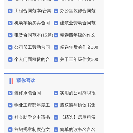
工程合同范本(合集
办公室装修合同范
15篇)
13篇
机动车辆买卖合同
建筑业劳动合同范
15篇)
本
租赁合同范本(15篇)
精选四年级的作文
范本
本
公司员工劳动合同
精选年后的作文300
300字集锦6篇
个人门面租赁的合
关于三年级作文300
范本
字4篇
同范本
字4篇
猜你喜欢
装修承包合同
实用的公司辞职报
物业工程部年度工
股权赠与协议书集
告三篇
社会助学金申请书
【精选】房屋租赁
作计划
合5篇
营销规章制度范文
简单的读书名言名
合同合集五篇