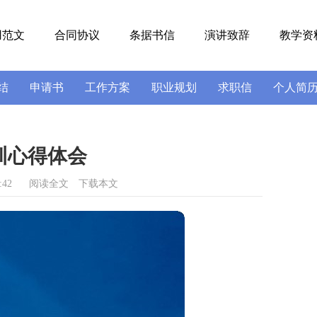
用范文
合同协议
条据书信
演讲致辞
教学资
结
申请书
工作方案
职业规划
求职信
个人简
号
导游词
实习报告
述职报告
训心得体会
:42
阅读全文
下载本文