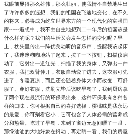
我眼前显得那么雄伟，那么壮丽，使我情不自禁地生出
了许许多多的遐想，我们的祖国在飞速地变化，在不久
的将来，必将成为屹立世界东方的一个现代化的富强国
家┅┅遐想中，我不由自主地想到二十年后的祖国该是
什么样的呢？我们的生活又会发生怎样的变化呢？早
上，枕头里传出一阵优美动听的音乐声，提醒我该起床
了，我迷迷糊糊地站了起来，按了一下按钮，扫描仪启
动了，它射出一道红光，扫描了我的身体，又弹出一件
衣服，我把双臂伸开，衣服自动套了进去，这衣服可先
进了，冬暖夏凉，而且还会随着身体大小而改变，可舒
服了。穿好衣服，洗刷完毕后该吃早餐了，我到厨房拿
了两个现在最流行的环保果出来，这种环保果有各种各
样的口味，你可根据自己的喜好选择，樱桃味是我永远
的最爱，你可别看它小，它可包含了人体必需的营养成
分和热量。吃过了早餐，来到了窗边无意间瞟了一眼，
那绿油油的大地好象在抖动，再定睛一看，我们的房屋