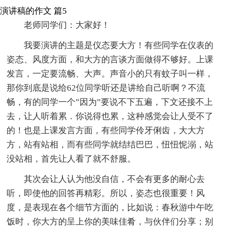
演讲稿的作文 篇5
老师同学们：大家好！
我要演讲的主题是仪态要大方！有些同学在仪表的
姿态、风度方面，和大方的言谈方面做得不够好。上课
发言，一定要流畅、大声。声音小的只有蚊子叫一样，
那你到底是说给62位同学听还是讲给自己听啊？不流
畅，有的同学一个”因为”要说不下五遍，下文还接不上
去，让人听着累．你说得也累，这种感觉会让人受不了
的！也是上课发言方面，有些同学伶牙俐齿，大大方
方，站有站相，而有些同学就结结巴巴，忸忸怩溺，站
没站相，首先让人看了就不舒服。
其次会让人认为他没自信，不会有更多的耐心去
听，即使他的回答再精彩。所以，姿态也很重要！风
度，是表现在各个细节方面的，比如说：春秋游中午吃
饭时，你大方的呈上你的美味佳肴，与伙伴们分享；别