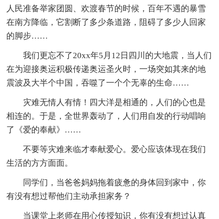
人民准备举家团圆、欢渡春节的时候，百年不遇的暴雪
在南方降临，它割断了多少条道路，阻碍了多少人回家
的脚步……
我们更忘不了20xx年5月12日四川的大地震，当人们
在为迎接奥运积极传递奥运圣火时，一场突如其来的地
震波及大半个中国，吞噬了一个个无辜的生命……
灾难无情人有情！四大洋是相通的，人们的心也是
相连的。于是，全世界轰动了，人们用自发的行动唱响
了《爱的奉献》……
不要等灾难来临才奉献爱心。爱心应该体现在我们
生活的方方面面。
同学们，当爸爸妈妈拖着疲惫的身体回到家中，你
有没有想过帮他们主动承担家务？
当课堂上老师在用心传授知识，你有没有想过认真