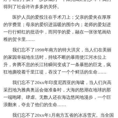
得到了社会许许多多的关怀。
医护人员的爱投注在手术刀上；父亲的爱夹在厚厚
的学费里；母亲的爱织进温暖的围巾内；老师的爱划进
一行行鲜红的批语中，而同学的爱，融在一张张笔画幼
稚的贺卡里……
我们忘不了1998年南方的特大洪灾，当人们在美丽
的家园幸福地生活时，持续不断的暴雨使江河水位上
升，奔腾不息的长江转瞬间变成了一条暴怒的巨龙，疯
狂地撕咬着千里江堤，吞没了一个个鲜活的生命……
我们忘不了20xx年印度尼西亚的海啸，当人们兴高
采烈地为雅典奥运会做准备时，大海的怒潮在地球的那
一端咆哮、肆虐。无数人还在海边悠闲地漫步，一个巨
浪翻来，夺去了他们的生命……
我们忘不了20xx年1月南方五省的冰冻雪灾。当全国