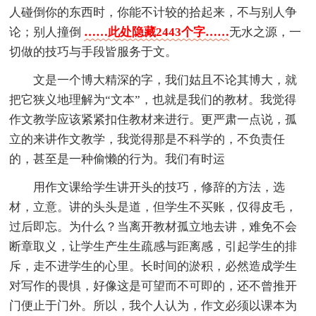
人碰倒你的东西时，你能不计较的拾起来，不与别人争
论；别人撞倒
……此处隐藏2443个字……
无水之源，一
切做的技巧与手段皆服务于文。
文是一个博大精深的字，我们姑且不论其博大，就
把它狭义地理解为“文本”，也就是我们的教材。我觉得
作文教学应该紧紧扣住教材来进行。更严肃一点说，孤
立的来讲作文教学，我觉得那是不科学的，不负责任
的，甚至是一种偷懒的行为。我们有时运
用作文课给学生讲开头的技巧，修辞的方法，选
材，立意。讲的头头是道，但学生不买账，仅得皮毛，
过后即忘。为什么？当离开教材孤立地去讲，难免不会
断章取义，让学生产生生疏感与距离感，引起学生的排
斥，走不进学生的心里。长时间的淤积，必然造成学生
对写作的畏惧，好像这是可望而不可即的，还不曾推开
门便止于门外。所以，我个人认为，作文必须以课本为