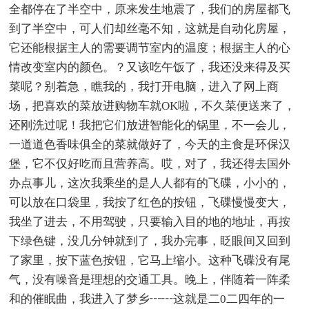
全都停在了半空中，原来发生地震了，我们的房屋都飞
到了半空中，可人们却丝毫不知，这就是自动化房屋，
它还能根据主人的需要调节室内的温度；根据主人的心
情改变室内的颜色。？又该吃午饭了，我还没来得及买
菜呢？别着急，瞧我的，我打开电脑，进入了网上商
场，把喜欢的菜放进购物车就OK啦，不久菜便送来了，
还刚洗过呢！我把它们放进智能化的锅里，不一会儿，
一道道色香味俱全的菜就做好了，今天的主食是环保汉
堡，它不仅好吃而且营养高。哎，对了，我还得去国外
办点事儿，这次我乘坐的是人人都有的飞碟，小小的，
可以放在口袋里，我按了红色的按钮，飞碟慢慢变大，
我坐了进去，不用驾驶，只要输入目的地的地址，再按
下绿色键，没几分钟就到了，我办完事，眨眼间又回到
了家里，按下蓝色按钮，它马上缩小。这种飞碟没有尾
气，没有噪音是理想的交通工具。晚上，伴随着一阵柔
和的催眠曲，我进入了梦乡┅┅这就是二0二四年的一